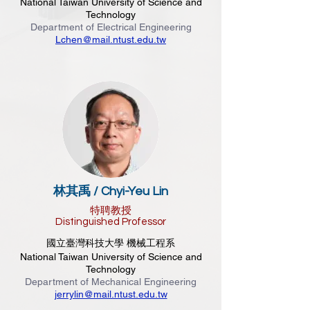
National Taiwan University of Science and
Technology
Department of Electrical Engineering
Lchen@mail.ntust.edu.tw
林其禹 / Chyi-Yeu Lin
特聘教授
Distinguished Professor
國立臺灣科技大學 機械工程系
National Taiwan University of Science and
Technology
Department of Mechanical Engineering
jerrylin@mail.ntust.edu.tw