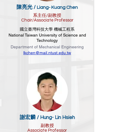
陳亮光 /
Liang- Kuang Chen
系主任/副教授
Chair/Associate Professor
國立臺灣科技大學 機械工程系
National Taiwan University of Science and
Technology
Department of Mechanical Engineering
lkchen@mail.ntust.edu.tw
謝宏麟 /
Hung- Lin Hsieh
副教授
Associate Professor