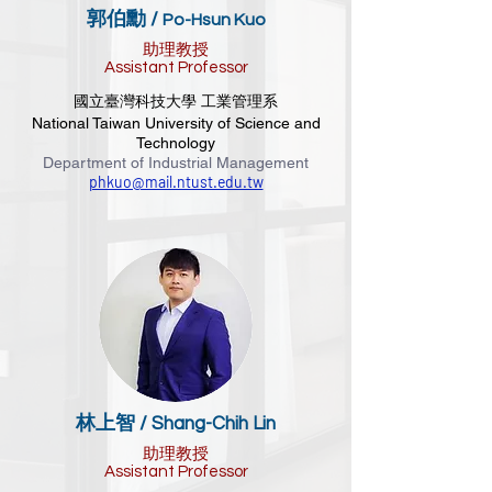
郭伯勳 /
Po-Hsun Kuo
助理教授
Assistant Professor
國立臺灣科技大學 工業管理系
National Taiwan University of Science and
Technology
Department of Industrial Management
phkuo@mail.ntust.edu.tw
林上智 /
Shang-Chih Lin
助理教授
Assistant Professor