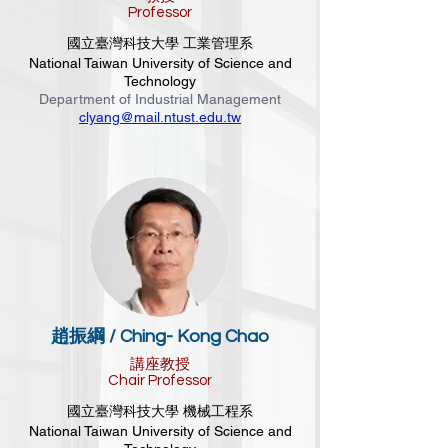
Professor
國立臺灣科技大學 工業管理系
National Taiwan University of Science and
Technology
Department of Industrial Management
clyang@mail.ntust.edu.tw
趙振綱 / Ching- Kong C
hao
講座教授
Chair Professor
國立臺灣科技大學 機械工程系
National Taiwan University of Science and