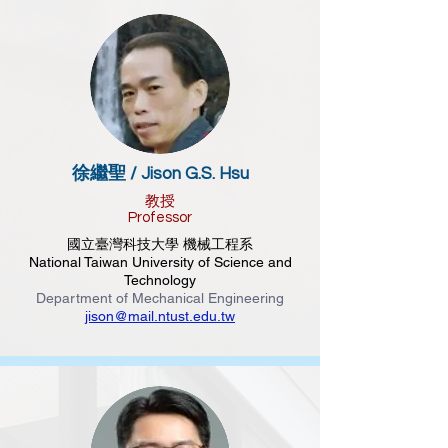
徐繼聖 /
Jison G.S. Hsu
教授
Professor
國立臺灣科技大學 機械工程系
National Taiwan University of Science and
Technology
Department of Mechanical Engineering
jison@mail.ntust.edu.tw