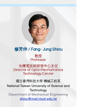
修芳仲 /
Fang- Jung Shiou
教授
Professor
光機電技術研發中心主任
Director of Opto-Mechatronics
Technology Center
國立臺灣科技大學 機械工程系
National Taiwan University of Science and
Technology
Department of Mechanical Engineering
shiou@mail.ntust.edu.tw