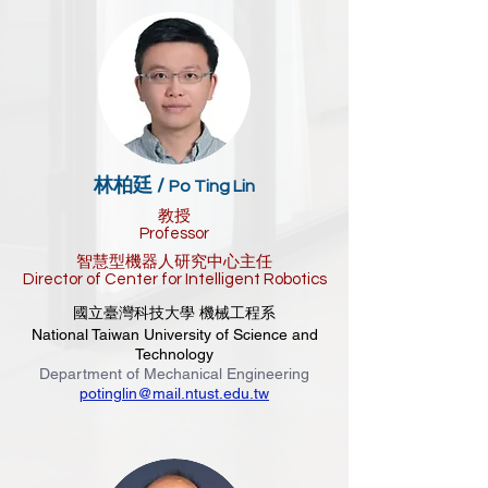
林柏廷 /
Po Ting Lin
教授
Professor
智慧型機器人研究中心主任
Director of Center for Intelligent Robotics
國立臺灣科技大學 機械工程系
National Taiwan University of Science and
Technology
Department of Mechanical Engineering
potinglin@mail.ntust.edu.tw