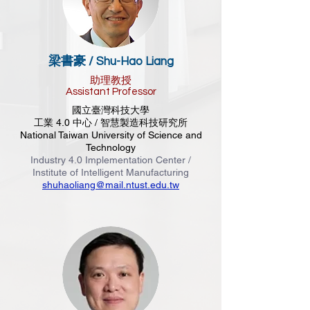
梁書豪 /
Shu-Hao Liang
助理教授
Assistant Professor
國立臺灣科技大學
工業 4.0 中心 / 智慧製造科技研究所
National Taiwan University of Science and
Technology
Industry 4.0 Implementation Center /
Institute of Intelligent Manufacturing
shuhaoliang@mail.ntust.edu.tw