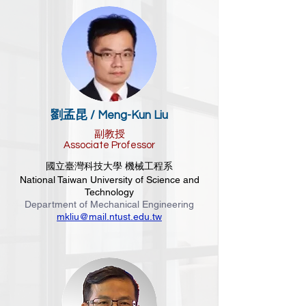
劉孟昆 /
Meng-Kun Liu
副教授
Associate Professor
國立臺灣科技大學 機械工程系
National Taiwan University of Science and
Technology
Department of Mechanical Engineering
mkliu@mail.ntust.edu.tw