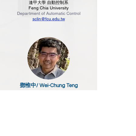
逢甲大學 自動控制系
Feng Chia University
Department of Automatic Control
sclin@fcu.edu.tw
鄧惟中/
Wei-Chung Teng
系主任 / 教授
Chair/Professor
國立臺灣科技大學 資訊工程系
National Taiwan University of Science and
Technology
Department of Computer Science and
Information Engineering
weichung@mail.ntust.edu.tw