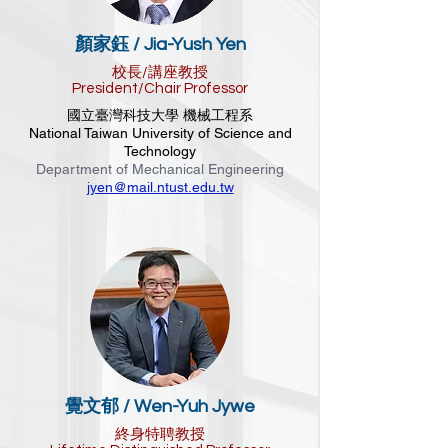
顏家鈺 / Jia-Yush Yen
校長/講座教授
President/Chair Professor
國立臺灣科技大學 機械工程系
National Taiwan University of Science and
Technology
Department of Mechanical Engineering
jyen@mail.ntust.edu.tw
覺文郁 / Wen-Yuh Jywe
終身特聘教授