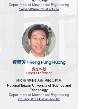
Technology
Department of Mechanical Engineering
ckchao@mail.ntust.edu.tw
黃榮芳 / Rong Fung Huang
講座教授
Chair Professor
國立臺灣科技大學 機械工程系
National Taiwan University of Science and
Technology
Department of Mechanical Engineering
rfhuang@mail.ntust.edu.tw