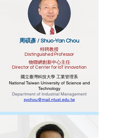
周碩彥 /
Shuo-Yan Chou
特聘教授
Distinguished Professor
物聯網創新中心主任
Director of Center for IoT Innovation
國立臺灣科技大學 工業管理系
National Taiwan University of Science and
Technology
Department of Industrial Management
sychou@mail.ntust.edu.tw