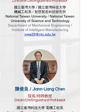
Lifetime Distinguished Professor
國立臺灣大學 / 國立臺灣科技大學
機械工程系 / 智慧製造科技研究所
National Taiwan University / National Taiwan
University of Science and Technology
Department of Mechanical Engineering /
Institute of Intelligent Manufacturing
jywe29@ntu.edu.tw
陳俊良 /
Jiann-Liang Chen
院長/特聘教授
Dean/Distinguished Professor
國立臺灣科技大學 電機工程系