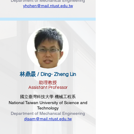
Department of Mechanical Engineering
yhchen@mail.ntust.edu.tw
林鼎晸 /
Ding- Zheng Lin
助理教授
Assistant Professor
國立臺灣科技大學 機械工程系
National Taiwan University of Science and
Technology
Department of Mechanical Engineering
djsam@mail.ntust.edu.tw