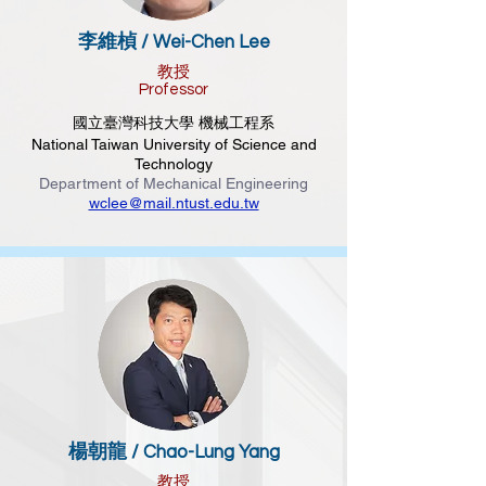
李維楨 /
Wei-C
hen Lee
教授
Professor
國立臺灣科技大學 機械工程系
National Taiwan University of Science and
Technology
Department of Mechanical Engineering
wclee@mail.ntust.edu.tw
楊朝龍 /
Chao-Lung Yang
教授