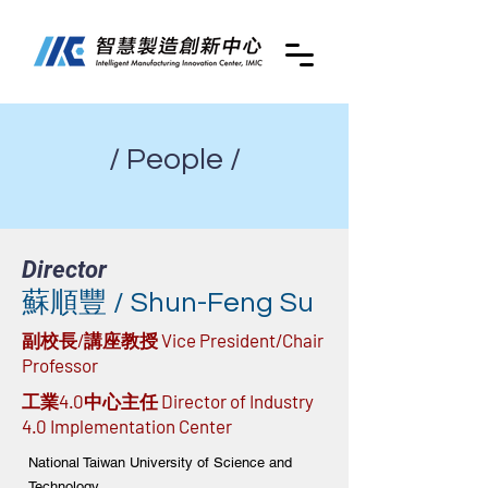
/ People /
Director
蘇順豐 / Shun-Feng Su
副校長/講座教授 Vice President/Chair
Professor
工業4.0中心主任 Director of Industry
4.0 Implementation Center
National Taiwan University of Science and
Technology